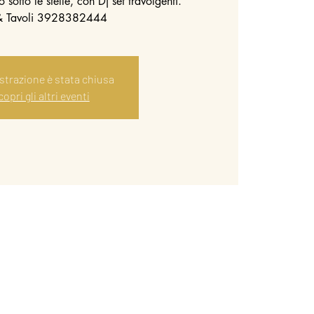
 sotto le stelle, con Dj set travolgenti.
 & Tavoli 3928382444
istrazione è stata chiusa
opri gli altri eventi