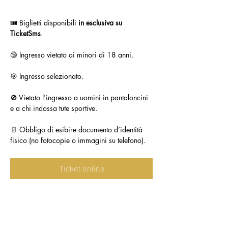
🎟️ Biglietti disponibili 
in esclusiva su 
TicketSms
.
🔞 Ingresso vietato ai minori di 18 anni.
🎯 Ingresso selezionato.
🚫 Vietato l'ingresso a uomini in pantaloncini 
e a chi indossa tute sportive.
📄 Obbligo di esibire documento d’identità 
fisico (no fotocopie o immagini su telefono).
Ticket online