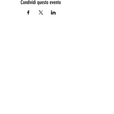
Condividi questo evento
POC PUGLIA 2021-2027 - Area tematica
3 “Competitività imprese” - Linea di
intervento 3.2 “Turismo e ospitalità”
Entra a far parte del canale ufficiale