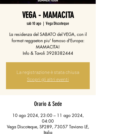
VEGA - MAMACITA
sab 10 ago
  |  
Vega Discoteque
La residenza del SABATO del VEGA, con il
format reggaeton piu' famoso d'Europa:
MAMACITA!
Info & Tavoli 3928382444
La registrazione è stata chiusa
Scopri gli altri eventi
Orario & Sede
10 ago 2024, 23:00 – 11 ago 2024,
04:00
Vega Discoteque, SP289, 73057 Taviano LE,
Italia