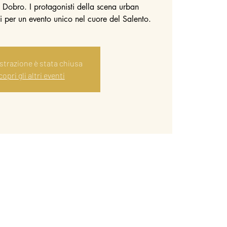
Dobro. I protagonisti della scena urban
li per un evento unico nel cuore del Salento.
istrazione è stata chiusa
opri gli altri eventi