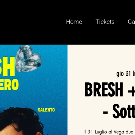
Home
Tickets
Ga
gio 31 
BRESH +
- Sot
Il 31 Luglio al Vega due 