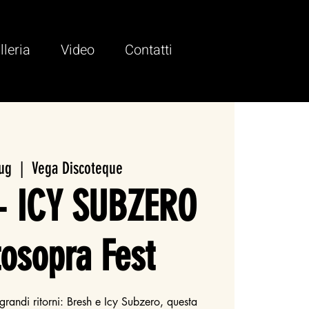
lleria
Video
Contatti
lug
  |  
Vega Discoteque
 ICY SUBZERO
tosopra Fest
grandi ritorni: Bresh e Icy Subzero, questa