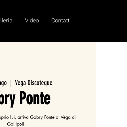
lleria
Video
Contatti
ago
  |  
Vega Discoteque
bry Ponte
oprio lui, arriva Gabry Ponte al Vega di
Gallipoli!