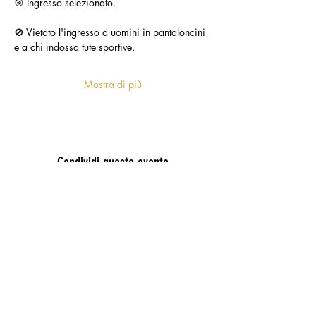
🎯 Ingresso selezionato.
🚫 Vietato l'ingresso a uomini in pantaloncini 
e a chi indossa tute sportive.
Mostra di più
Condividi questo evento
POC PUGLIA 2021-2027 - Area tematica
3 “Competitività imprese” - Linea di
intervento 3.2 “Turismo e ospitalità”