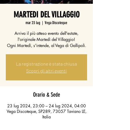
MARTEDI DEL VILLAGGIO
mar 23 lug
  |  
Vega Discoteque
Arriva il più atteso evento dell'estate,
l'originale Martedì del Villaggio!
Ogni Martedì, s'intende, al Vega di Gallipoli.
La registrazione è stata chiusa
Scopri gli altri eventi
Orario & Sede
23 lug 2024, 23:00 – 24 lug 2024, 04:00
Vega Discoteque, SP289, 73057 Taviano LE,
Italia