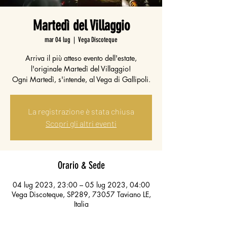
Martedì del Villaggio
mar 04 lug
  |  
Vega Discoteque
Arriva il più atteso evento dell'estate,
l'originale Martedì del Villaggio!
Ogni Martedì, s'intende, al Vega di Gallipoli.
La registrazione è stata chiusa
Scopri gli altri eventi
Orario & Sede
04 lug 2023, 23:00 – 05 lug 2023, 04:00
Vega Discoteque, SP289, 73057 Taviano LE,
Italia