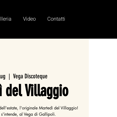
lleria
Video
Contatti
lug
  |  
Vega Discoteque
 del Villaggio
dell'estate, l'originale Martedì del Villaggio!
s'intende, al Vega di Gallipoli.