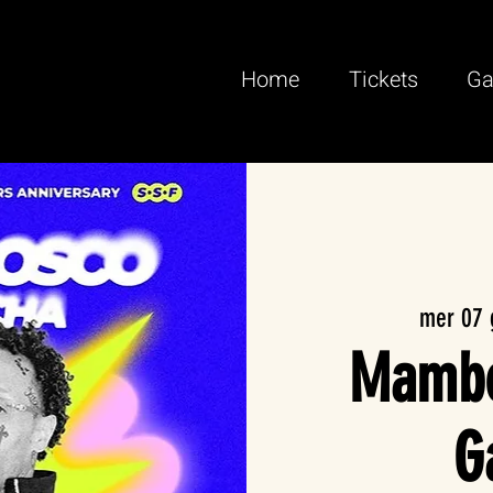
Home
Tickets
Ga
mer 07 
Mambo
G