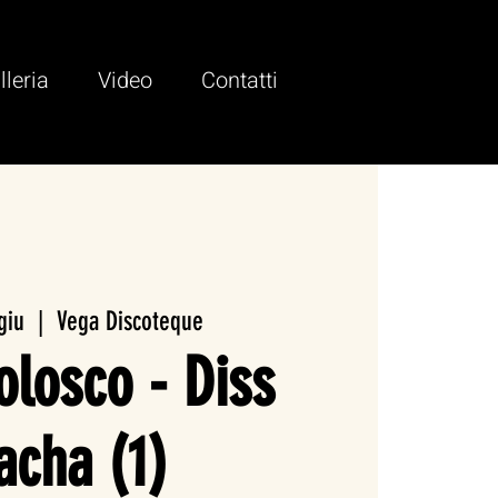
lleria
Video
Contatti
giu
  |  
Vega Discoteque
losco - Diss
acha (1)