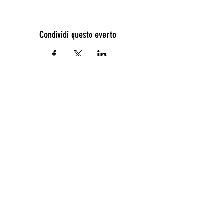
Condividi questo evento
POC PUGLIA 2021-2027 - Area tematica
3 “Competitività imprese” - Linea di
intervento 3.2 “Turismo e ospitalità”