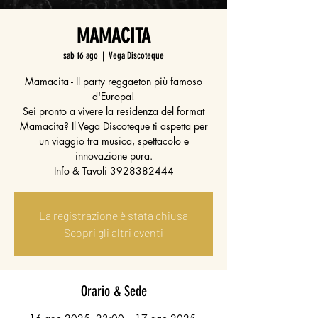
MAMACITA
sab 16 ago
  |  
Vega Discoteque
Mamacita - Il party reggaeton più famoso
d'Europa!
Sei pronto a vivere la residenza del format
Mamacita? Il Vega Discoteque ti aspetta per
un viaggio tra musica, spettacolo e
innovazione pura.
Info & Tavoli 3928382444
La registrazione è stata chiusa
Scopri gli altri eventi
Orario & Sede