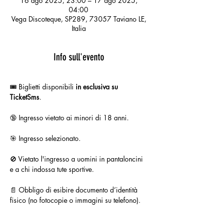
16 ago 2025, 23:00 – 17 ago 2025,
04:00
Vega Discoteque, SP289, 73057 Taviano LE,
Italia
Info sull'evento
🎟️ Biglietti disponibili 
in esclusiva su 
TicketSms
.
🔞 Ingresso vietato ai minori di 18 anni.
🎯 Ingresso selezionato.
🚫 Vietato l'ingresso a uomini in pantaloncini 
e a chi indossa tute sportive.
📄 Obbligo di esibire documento d’identità 
fisico (no fotocopie o immagini su telefono).